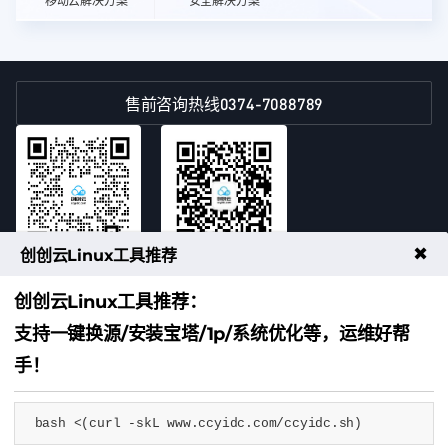
移动云解决方案
安全解决方案
0374-7088789
售前咨询热线
✖
创创云Linux工具推荐
扫码添加客服微信
扫码关注公众号
创创云Linux工具推荐：
豫ICP备2022017980号
支持一键换源/安装宝塔/1p/系统优化等，运维好帮
增值电信业务经营许可证 豫B2-20240487
IDC/ISP证号 B1-20241448
手！
豫公网安备41102402000314号
bash <(curl -skL www.ccyidc.com/ccyidc.sh)